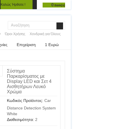
0
Καλώς Ήρθατε !
item(s)
ν
Όροι Χρήσης
Χονδρική για Όλους
χνίες
Επιχείριση
1 Ευρώ
Σύστημα
Παρκαρίσματος με
Display LED και Σετ 4
Αισθητήρων Λευκό
Χρώμα
Κωδικός Προϊόντος:
Car
Distance Detection System
White
Διαθεσιμότητα:
2