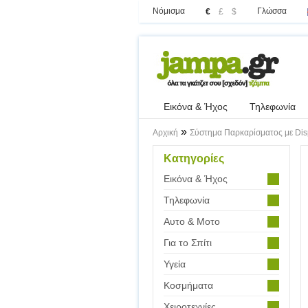
Νόμισμα
Γλώσσα
€
£
$
Εικόνα & Ήχος
Τηλεφωνία
»
Αρχική
Σύστημα Παρκαρίσματος με Dis
Κατηγορίες
Εικόνα & Ήχος
Τηλεφωνία
Αυτο & Μοτο
Για το Σπίτι
Υγεία
Κοσμήματα
Χειροτεχνίες