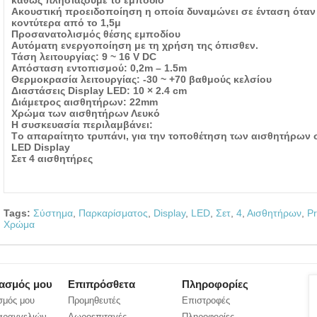
καθώς πλησιάζουμε το εμπόδιο
Ακουστική προειδοποίηση η οποία δυναμώνει σε ένταση όταν 
κοντύτερα από το 1,5μ
Προσανατολισμός θέσης εμποδίου
Αυτόματη ενεργοποίηση με τη χρήση της όπισθεν.
Τάση λειτουργίας: 9 ~ 16 V DC
Απόσταση εντοπισμού: 0,2m – 1.5m
Θερμοκρασία λειτουργίας: -30 ~ +70 βαθμούς κελσίου
Διαστάσεις Display LED: 10 × 2.4 cm
Διάμετρος αισθητήρων: 22mm
Χρώμα των αισθητήρων Λευκό
Η συσκευασία περιλαμβάνει:
Tο απαραίτητο τρυπάνι, για την τοποθέτηση των αισθητήρων
LED Display
Σετ 4 αισθητήρες
Tags:
Σύστημα
,
Παρκαρίσματος
,
Display
,
LED
,
Σετ
,
4
,
Αισθητήρων
,
P
Χρώμα
ιασμός μου
Επιπρόσθετα
Πληροφορίες
σμός μου
Προμηθευτές
Επιστροφές
Παραγγελιών
Δωροεπιταγές
Πληροφορίες