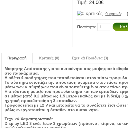
Τιμή:
24,00€
-
0 κριτικές
Ποσότητα:
Περιγραφή
Κριτικές (0)
Σχετικά Προϊόντα (3)
Μετρητής Απόστασης για το αυτοκίνητο σας με ψηφιακό displa
στο παρκάρισμα.
Διαθέτει 4 αισθητήρες που τοποθετούνται στον πίσω προφυλα
Το σύστημα εντοπίζει την απόσταση ανάμεσα στον πίσω προφ
μέσω των αισθητήρων που είναι τοποθετημένοι στον πίσω π
Η απόσταση μεταξύ του προφυλακτήρα και των εμποδίων εμφαν
σε μέτρα (από 0.2 μέτρα ως 1.5 μέτρα) καθώς και με ένδειξη 3
ηχητική προειδοποίηση 3 επιπέδων.
Τροφοδοτείται με 12 V και μπορείτε να το συνδέσετε έτσι ώστε
μόλις ενεργοποιείται η όπισθεν στο αυτοκίνητο.
Τεχνικά Χαρακτηριστικά:
Display LED 3 ενδείξεων 3 χρωμάτων (πράσινο , κίτρινο, κόκκ