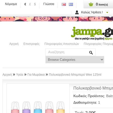
0
Νόμισμα
Γλώσσα
€
£
$
item(s)
Καλώς Ήρθατε !
Αρχική
Επιστροφές
Πληροφορίες Αποστολών
Πληροφορίες Πληρω
»
»
»
Αρχική
Υγεία
Για Μωράκια
Πολυκαρβονικό Μπιμπερό Wee 125ml
Πολυκαρβονικό Μπιμ
Κωδικός Προϊόντος:
Bab
Διαθεσιμότητα:
1
Τιμή:
2,00€