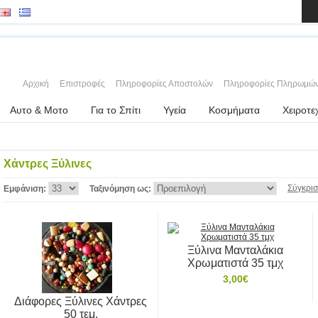
Αρχική
Επιστροφές
Πληροφορίες Αποστολών
Πληροφορίες Πληρωμώ
Αυτο & Μοτο
Για το Σπίτι
Υγεία
Κοσμήματα
Χειροτε
Χάντρες Ξύλινες
Σύγκρισ
Εμφάνιση:
Ταξινόμηση ως:
Ξύλινα Μανταλάκια
Χρωματιστά 35 τμχ
3,00€
Διάφορες Ξύλινες Χάντρες
50 τεμ.