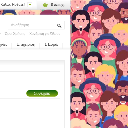
0
Καλώς Ήρθατε !
item(s)
ν
Όροι Χρήσης
Χονδρική για Όλους
χνίες
Επιχείριση
1 Ευρώ
Συνέχεια