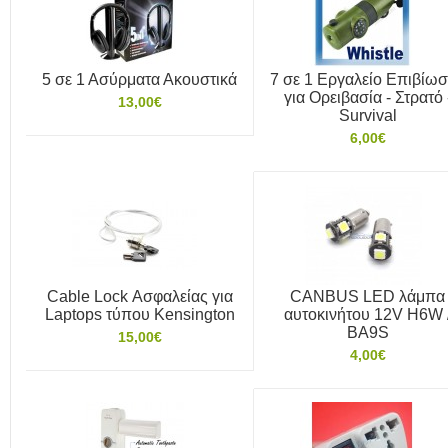
5 σε 1 Ασύρματα Ακουστικά
7 σε 1 Εργαλείο Επιβίω
για Ορειβασία - Στρατό 
13,00€
Survival
6,00€
Cable Lock Ασφαλείας για
CANBUS LED λάμπα
Laptops τύπου Kensington
αυτοκινήτου 12V H6W 
BA9S
15,00€
4,00€