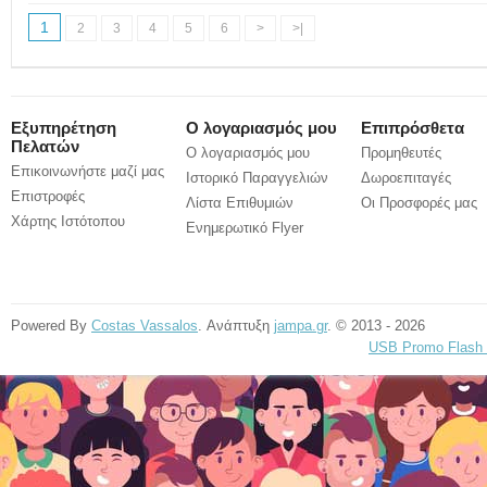
1
2
3
4
5
6
>
>|
Εξυπηρέτηση
Ο λογαριασμός μου
Επιπρόσθετα
Πελατών
Ο λογαριασμός μου
Προμηθευτές
Επικοινωνήστε μαζί μας
Ιστορικό Παραγγελιών
Δωροεπιταγές
Επιστροφές
Λίστα Επιθυμιών
Οι Προσφορές μας
Χάρτης Ιστότοπου
Ενημερωτικό Flyer
Powered By
Costas Vassalos
. Ανάπτυξη
jampa.gr
. © 2013 - 2026
USB Promo Flash 