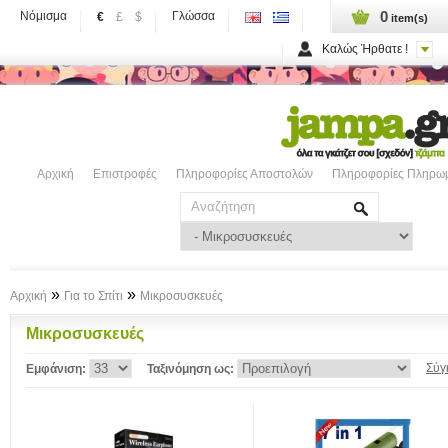
0
Νόμισμα
Γλώσσα
€
£
$
item(s)
Καλώς Ήρθατε !
Αρχική
Επιστροφές
Πληροφορίες Αποστολών
Πληροφορίες Πληρω
»
»
Αρχική
Για το Σπίτι
Μικροσυσκευές
Μικροσυσκευές
Σύγ
Εμφάνιση:
Ταξινόμηση ως: