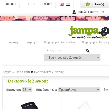
0
Νόμισμα
Γλώσσα
€
£
$
item(s)
Καλώς Ήρθατε !
Αρχική
Επιστροφές
Πληροφορίες Αποστολών
Πληροφορίες Πληρω
»
»
Αρχική
Για το Σπίτι
Ηλεκτρονικές Ζυγαριές
Ηλεκτρονικές Ζυγαριές
Σύγ
Εμφάνιση:
Ταξινόμηση ως: