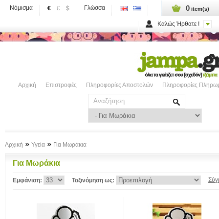
0
Νόμισμα
Γλώσσα
€
£
$
item(s)
Καλώς Ήρθατε !
Αρχική
Επιστροφές
Πληροφορίες Αποστολών
Πληροφορίες Πληρω
»
»
Αρχική
Υγεία
Για Μωράκια
Για Μωράκια
Σύγ
Εμφάνιση:
Ταξινόμηση ως: