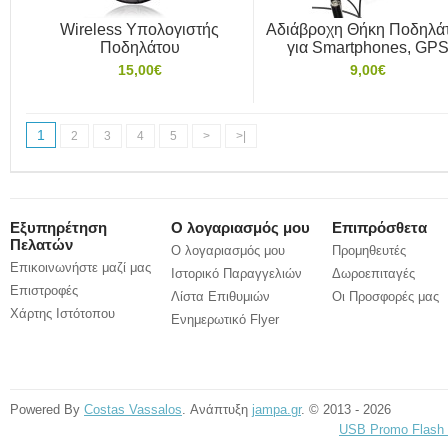
Wireless Υπολογιστής
Αδιάβροχη Θήκη Ποδηλά
Ποδηλάτου
για Smartphones, GP
15,00€
9,00€
1
2
3
4
5
>
>|
Εξυπηρέτηση
Ο λογαριασμός μου
Επιπρόσθετα
Πελατών
Ο λογαριασμός μου
Προμηθευτές
Επικοινωνήστε μαζί μας
Ιστορικό Παραγγελιών
Δωροεπιταγές
Επιστροφές
Λίστα Επιθυμιών
Οι Προσφορές μας
Χάρτης Ιστότοπου
Ενημερωτικό Flyer
Powered By
Costas Vassalos
. Ανάπτυξη
jampa.gr
. © 2013 - 2026
USB Promo Flash 