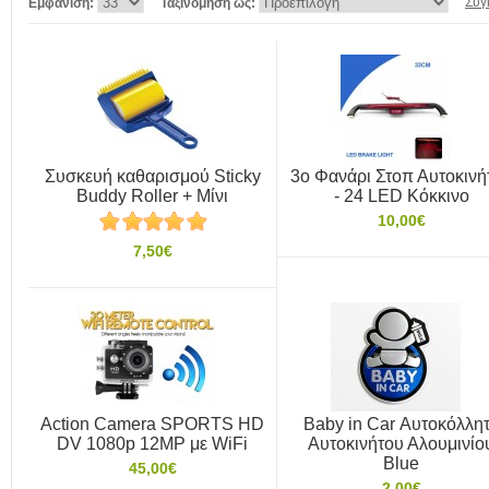
Σύγ
Εμφάνιση:
Ταξινόμηση ως:
Συσκευή καθαρισμού Sticky
3ο Φανάρι Στοπ Αυτοκινή
Buddy Roller + Μίνι
- 24 LED Κόκκινο
10,00€
7,50€
Action Camera SPORTS HD
Baby in Car Αυτοκόλλη
DV 1080p 12MP με WiFi
Αυτοκινήτου Αλουμινίο
Blue
45,00€
2,00€